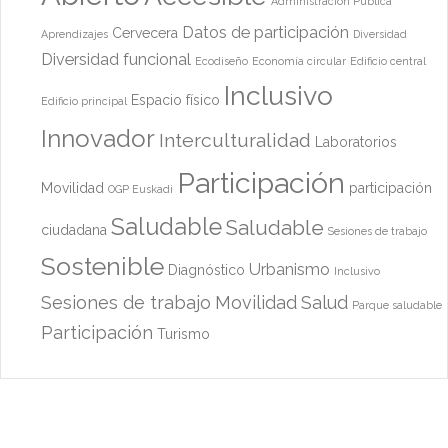
Administración Pública
Datos de participación
Cervecera
Aprendizajes
Diversidad
Diversidad funcional
Ecodiseño
Economía circular
Edificio central
Inclusivo
Espacio físico
Edificio principal
Innovador
Interculturalidad
Laboratorios
Participación
Movilidad
participación
OGP Euskadi
Saludable
Saludable
ciudadana
Sesiones de trabajo
Sostenible
Urbanismo
Diagnóstico
Inclusivo
Sesiones de trabajo
Movilidad
Salud
Parque saludable
Participación
Turismo