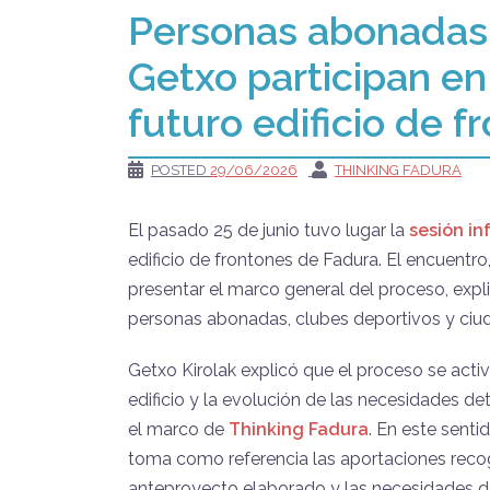
Personas abonadas,
Getxo participan en
futuro edificio de 
POSTED
29/06/2026
THINKING FADURA
El pasado 25 de junio tuvo lugar la
sesión in
edificio de frontones de Fadura. El encuentro
presentar el marco
general
del
proceso, expli
personas abonadas, clubes deportivos y ciud
Getxo Kirolak explicó que el proceso se activ
edificio y la evolución de las necesidades d
el marco de
Thinking Fadura
. En este senti
toma como referencia las aportaciones recog
anteproyecto elaborado y las necesidades de