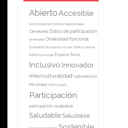
Abierto
Accesible
Administración Pública
Aprendizajes
Datos de participación
Cervecera
Diversidad funcional
Diversidad
Ecodiseño
Economía circular
Edificio central
Espacio físico
Edificio principal
Inclusivo
Innovador
Interculturalidad
Laboratorios
Movilidad
OGP Euskadi
Participación
participación ciudadana
Saludable
Saludable
Sostenible