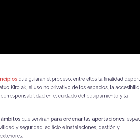
incipios
que guiarán el proceso, entre ellos la finalidad deport
etxo Kirolak, el uso no privativo de los espacios, la accesibilid
la corresponsabilidad en el cuidado del equipamiento y la
.
s ámbitos
que servirán
para
ordenar
las
aportaciones
: espa
idad y seguridad, edificio e instalaciones, gestión y
xteriores.