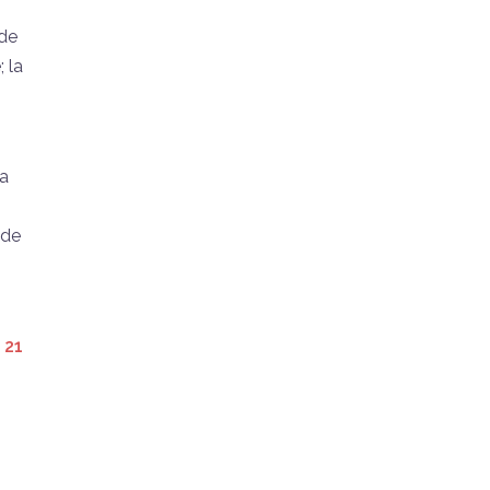
 de
 la
la
 de
l
21