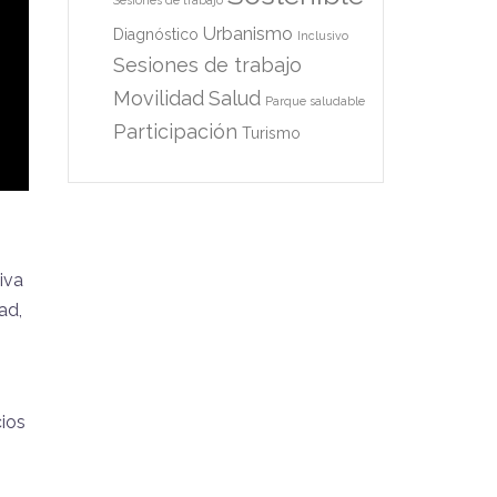
Sesiones de trabajo
Urbanismo
Diagnóstico
Inclusivo
Sesiones de trabajo
Movilidad
Salud
Parque saludable
Participación
Turismo
iva
ad,
cios