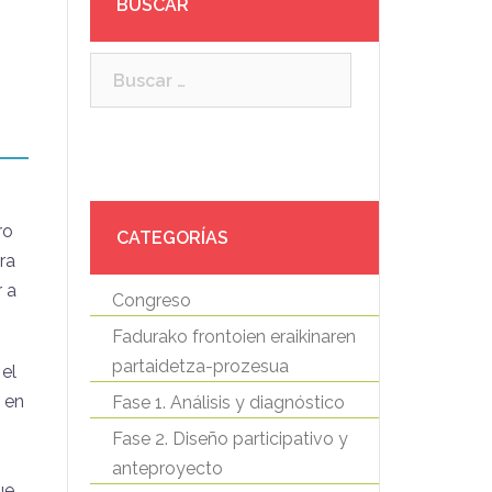
BUSCAR
Buscar:
ro
CATEGORÍAS
ra
r a
Congreso
Fadurako frontoien eraikinaren
partaidetza-prozesua
 el
 en
Fase 1. Análisis y diagnóstico
Fase 2. Diseño participativo y
anteproyecto
ue