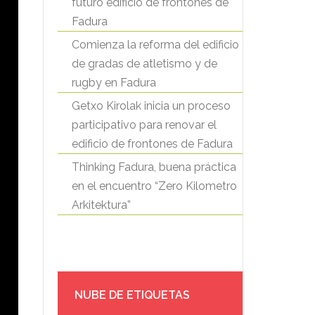
futuro edificio de frontones de
Fadura
Comienza la reforma del edificio
de gradas de atletismo y de
rugby en Fadura
Getxo Kirolak inicia un proceso
participativo para renovar el
edificio de frontones de Fadura
Thinking Fadura, buena práctica
en el encuentro “Zero Kilometro
Arkitektura”
NUBE DE ETIQUETAS