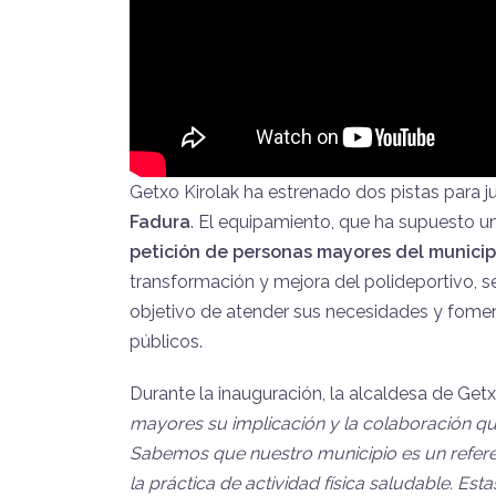
Getxo Kirolak ha estrenado dos pistas para j
Fadura
. El equipamiento, que ha supuesto u
petición de personas mayores del municip
transformación y mejora del polideportivo, s
objetivo de atender sus necesidades y foment
públicos.
Durante la inauguración, la alcaldesa de Getx
mayores su implicación y la colaboración que 
Sabemos que nuestro municipio es un referen
la práctica de actividad física saludable. E