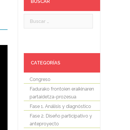
BUSCAR
Buscar:
CATEGORÍAS
Congreso
Fadurako frontoien eraikinaren
partaidetza-prozesua
Fase 1. Análisis y diagnóstico
Fase 2. Diseño participativo y
anteproyecto