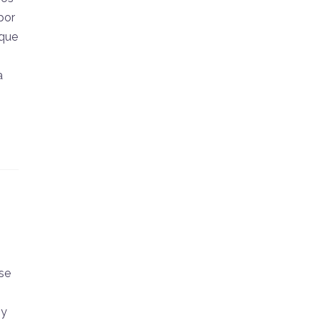
por
 que
a
se
 y