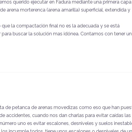
hemos querido ejecutar en Fadura mediante una primera capa
 arena morterenca (arena amarilla) superficial, extendida y
que la compactación final no es la adecuada y se está
r para buscar la solución mas idónea. Contamos con tener u
ista de petanca de arenas movedizas como eso que han pues
o de accidentes, cuando nos dan charlas para evitar caídas las
úmero uno es evitar escalones, desniveles y suelos inestabl
 los incumple todos, tiene unos escalones o desniveles de u