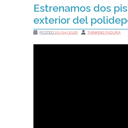
Estrenamos dos pis
exterior del polide
POSTED
20/04/2026
THINKING FADURA