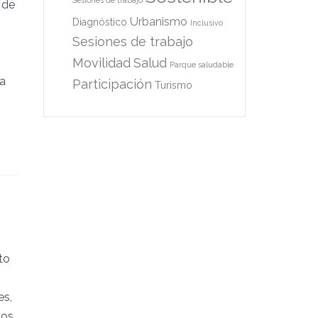
Sesiones de trabajo
 de
Urbanismo
Diagnóstico
Inclusivo
Sesiones de trabajo
Movilidad
Salud
Parque saludable
na
Participación
Turismo
to
es,
nos