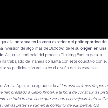
ugar a la
petanca en la zona exterior del polideportivo de
na inversión de algo más de 15.000€, tiene su
origen en una
io
. Así, en el contexto del proceso Thinking Fadura para la
e ha trabajado de manera conjunta con este colectivo con el
ar su participación activa en el diseño de los espacios
o, Amaia Aguirre, ha agradecido a “
las asociaciones de pers
han prestado a Getxo Kirolak a la hora de construir las pista
te en todo lo que tiene que ver con el envejecimiento activ
stas nuevas pistas se suman al conjunto de equipamientos