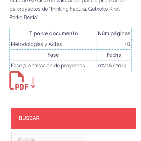
Acta de ejercicio de valoración para la priorización
de proyectos de “thinking Fadura. Getxoko Kirol
Parke Berria”.
Tipo de documento
Núm.páginas
Metodologías y Actas
18
Fase
Fecha
Fase 3. Activación de proyectos
07/18/2019
↓
BUSCAR
Buscar: