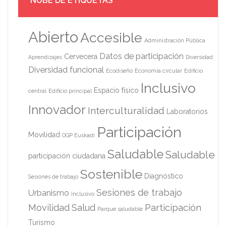
NUBE DE ETIQUETAS
Abierto
Accesible
Administración Pública
Datos de participación
Cervecera
Aprendizajes
Diversidad
Diversidad funcional
Ecodiseño
Economía circular
Edificio
Inclusivo
Espacio físico
central
Edificio principal
Innovador
Interculturalidad
Laboratorios
Participación
Movilidad
OGP Euskadi
Saludable
Saludable
participación ciudadana
Sostenible
Diagnóstico
Sesiones de trabajo
Sesiones de trabajo
Urbanismo
Inclusivo
Movilidad
Salud
Participación
Parque saludable
Turismo