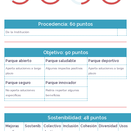
Procedencia: 60 puntos
De la Institución
Objetivo: 90 puntos
Parque abierto
Parque saludable
Parque deportivo
Aporta soluciones a largo
Algunos impactos positivos
Aporta soluciones a largo
plazo
plazo
Parque seguro
Parque innovador
No aporta soluciones
Podría reportar algunos
específicas
beneficios
Sostenibilidad: 48 puntos
Mejoras
Sostenib.
Colectivo
Inclusión
Cohesión
Diversidad
Usos