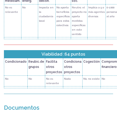
medioam.
energ.
destin.
soc.
No es
No
Impacta en
No aporta
Neutro; el
Implica a 5 o
0-1.000
relevante
la
beneficios
proyecto no
más agentes
persona
ciudadanía
específicos
aporta
diversos
al año
local
para estos
medidas
colectivos
específicas
en este
sentido
Viabilidad :64 puntos
Condicionado
Reubic.de
Facilita
Condiciona
Cogestión
Comprom
grupos
otros
otros
financiero
proyectos
proyectos
No
No
No es
Nada
No, no existe
No
relevante
Documentos