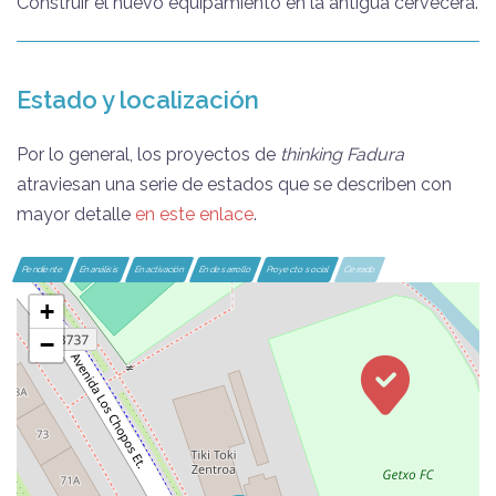
Construir el nuevo equipamiento en la antigua cervecera.
Estado y localización
Por lo general, los proyectos de
thinking Fadura
atraviesan una serie de estados que se describen con
mayor detalle
en este enlace
.
Pendiente
En análisis
En activación
En desarrollo
Proyecto social
Cerrado
+
−