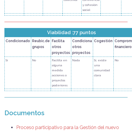
y cohesión
social
Viabilidad :77 puntos
Condicionado
Reubic.de
Facilita
Condiciona
Cogestión
Comprom
grupos
otros
otros
financiero
proyectos
proyectos
Sí
No
Facilita en
Nada
Si, existe
No
alguna
una
medida
comunidad
acciones o
clara
proyectos
posteriores
Documentos
Proceso participativo para la Gestión del nuevo