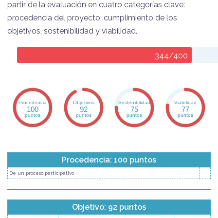
partir de la evaluación en cuatro categorías clave:
procedencia del proyecto, cumplimiento de los
objetivos, sostenibilidad y viabilidad.
344/400
Procedencia
Objetivos
Sostenibilidad
Viabilidad
100
92
75
77
puntos
puntos
puntos
puntos
Procedencia: 100 puntos
De un proceso participativo
Objetivo: 92 puntos