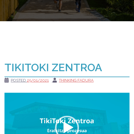
TIKITOKI ZENTROA
POSTED
25/01/2021
THINKING FADURA
Reproductor
de
vídeo