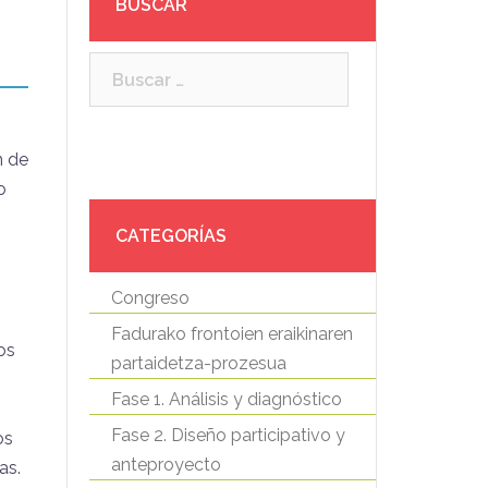
BUSCAR
Buscar:
n de
o
CATEGORÍAS
Congreso
Fadurako frontoien eraikinaren
os
partaidetza-prozesua
Fase 1. Análisis y diagnóstico
Fase 2. Diseño participativo y
os
anteproyecto
as.