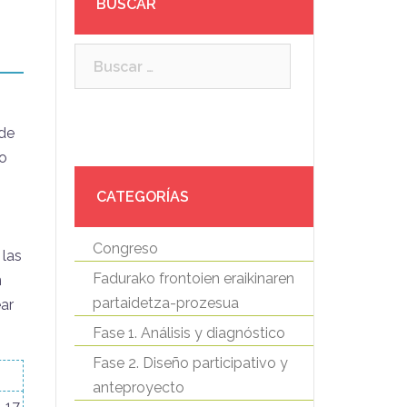
BUSCAR
Buscar:
 de
io
CATEGORÍAS
Congreso
 las
Fadurako frontoien eraikinaren
n
partaidetza-prozesua
ar
Fase 1. Análisis y diagnóstico
Fase 2. Diseño participativo y
anteproyecto
17