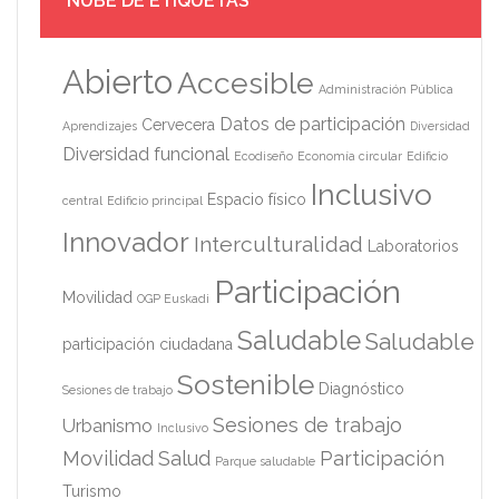
NUBE DE ETIQUETAS
Abierto
Accesible
Administración Pública
Datos de participación
Cervecera
Aprendizajes
Diversidad
Diversidad funcional
Ecodiseño
Economía circular
Edificio
Inclusivo
Espacio físico
central
Edificio principal
Innovador
Interculturalidad
Laboratorios
Participación
Movilidad
OGP Euskadi
Saludable
Saludable
participación ciudadana
Sostenible
Diagnóstico
Sesiones de trabajo
Sesiones de trabajo
Urbanismo
Inclusivo
Movilidad
Salud
Participación
Parque saludable
Turismo