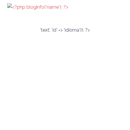
'text', 'id' => 'idioma')); ?>